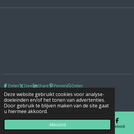
Delen
Deel
Share
Pinnen
Delen
Deze website gebruikt cookies voor analyse-
© 2022 - 2026 Watersidestudio
doeleinden en/of het tonen van advertenties.
Powered by
JouwWeb
Door gebruik te blijven maken van de site gaat
u hiermee akkoord.
Akkoord
E-mailadres
Telefoonnummer
Kaart
Facebook